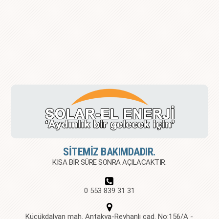
SİTEMİZ BAKIMDADIR.
KISA BİR SÜRE SONRA AÇILACAKTIR.
0 553 839 31 31
Küçükdalyan mah. Antakya-Reyhanlı cad. No:156/A -